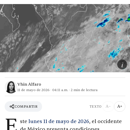
i
Vhin Alfaro
11 de mayo de 2026
·
04:11 a.m.
·
2
min de lectura
A−
A+
COMPARTIR
TEXTO
E
ste
lunes 11 de mayo de 2026
, el occidente
de México presenta condiciones