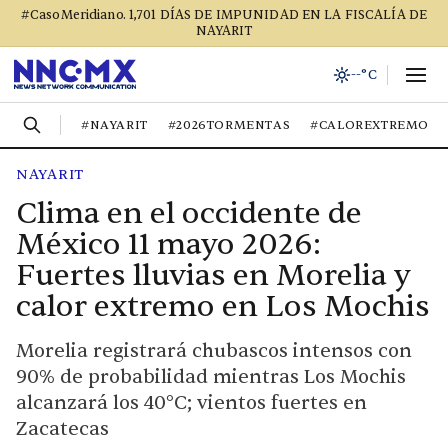
#CasoMeridiano. 1,701 DÍAS DE IMPUNIDAD EN LA FISCALÍA DE
NAYARIT
--°C
#NAYARIT
#2026TORMENTAS
#CALOREXTREMO
NAYARIT
Clima en el occidente de
México 11 mayo 2026:
Fuertes lluvias en Morelia y
calor extremo en Los Mochis
Morelia registrará chubascos intensos con
90% de probabilidad mientras Los Mochis
alcanzará los 40°C; vientos fuertes en
Zacatecas