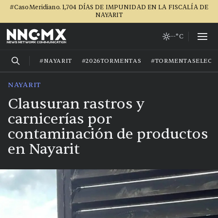
#CasoMeridiano. 1,704 DÍAS DE IMPUNIDAD EN LA FISCALÍA DE
NAYARIT
--°C
#NAYARIT
#2026TORMENTAS
#TORMENTASELECT
NAYARIT
Clausuran rastros y
carnicerías por
contaminación de productos
en Nayarit