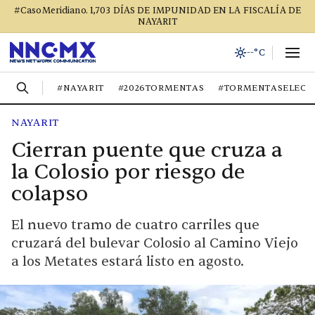
#CasoMeridiano. 1,703 DÍAS DE IMPUNIDAD EN LA FISCALÍA DE
NAYARIT
--°C
#NAYARIT
#2026TORMENTAS
#TORMENTASELECT
NAYARIT
Cierran puente que cruza a
la Colosio por riesgo de
colapso
El nuevo tramo de cuatro carriles que
cruzará del bulevar Colosio al Camino Viejo
a los Metates estará listo en agosto.