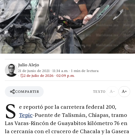
Julio Alejo
21 de junio de 2021
·
11:34 a.m.
·
1
min de lectura
2 de julio de 2026 · 02:09 p.m.
A−
A+
COMPARTIR
TEXTO
S
e reportó por la carretera federal 200,
Tepic
-Puente de Talismán, Chiapas, tramo
Las Varas-Rincón de Guayabitos kilómetro 76 en
la cercanía con el crucero de Chacala y la Gasera