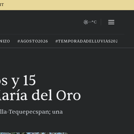
IT
--°C
NIZO
#AGOSTO2026
#TEMPORADADELLUVIAS2026
#G
s y 15
aría del Oro
illa-Tequepecspan; una