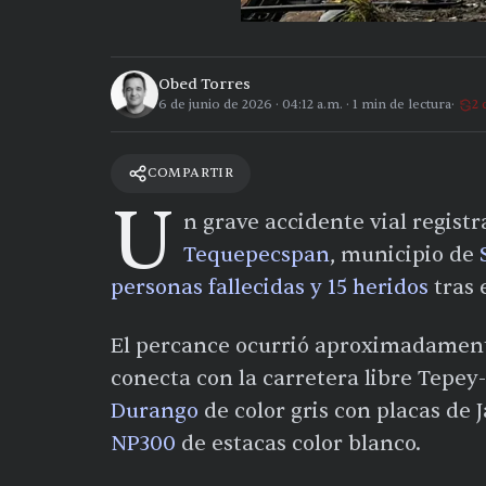
Obed Torres
6 de junio de 2026
·
04:12 a.m.
·
1
min de lectura
2 
COMPARTIR
U
n grave accidente vial regist
Tequepecspan
, municipio de
personas fallecidas y 15 heridos
tras 
El percance ocurrió aproximadamen
conecta con la carretera libre Tepe
Durango
de color gris con placas de 
NP300
de estacas color blanco.