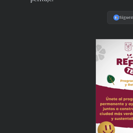
Sígue