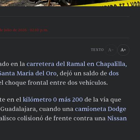
de julio de 2026 · 02:10 p.m.
A−
A+
TEXTO
rado en la
carretera del Ramal en Chapalilla,
Santa María del Oro
, dejó un saldo de
dos
el choque frontal entre dos vehículos.
te en el
kilómetro 0 más 200
de la vía que
y-Guadalajara, cuando una
camioneta Dodge
Jalisco colisionó de frente contra una
Nissan