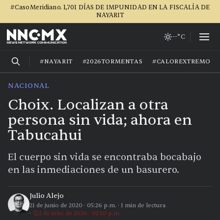
#CasoMeridiano. 1,701 DÍAS DE IMPUNIDAD EN LA FISCALÍA DE
NAYARIT
--°C
#NAYARIT
#2026TORMENTAS
#CALOREXTREMO
NACIONAL
Choix. Localizan a otra
persona sin vida; ahora en
Tabucahui
El cuerpo sin vida se encontraba bocabajo
en las inmediaciones de un basurero.
Julio Alejo
21 de junio de 2020
·
05:26 p.m.
·
1
min de lectura
2 de julio de 2026 · 02:10 p.m.