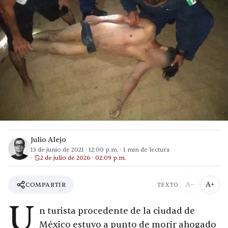
Julio Alejo
13 de junio de 2021
·
12:00 p.m.
·
1
min de lectura
2 de julio de 2026 · 02:09 p.m.
A−
A+
COMPARTIR
TEXTO
U
n turista procedente de la ciudad de
México estuvo a punto de morir ahogado