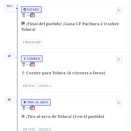
90+1
⏱️ ESTADO
2-
'
VS
🏁 ¡Final del partido! ¡Gana CF Pachuca 2-0 sobre
Toluca!
FINALIZADO
88'
🚩 CORNER
2-
VS
🚩 Corner para Toluca. (6 córners a favor)
EN VIVO
TOLUCA
88'
🎯 TIRO AL ARCO
2-
VS
🎯 ¡Tiro al arco de Toluca! (3 en el partido)
EN VIVO
TOLUCA