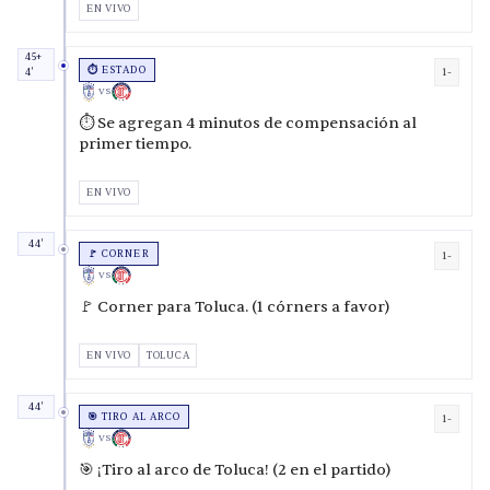
EN VIVO
45+
⏱️ ESTADO
1-
4'
VS
⏱️ Se agregan 4 minutos de compensación al
primer tiempo.
EN VIVO
44'
🚩 CORNER
1-
VS
🚩 Corner para Toluca. (1 córners a favor)
EN VIVO
TOLUCA
44'
🎯 TIRO AL ARCO
1-
VS
🎯 ¡Tiro al arco de Toluca! (2 en el partido)