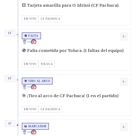
🟨 Tarjeta amarilla para O. Idrissi (CF Pachuca).
EN VIVO
CF PACHUCA
13'
🚫 FALTA
1-
VS
🚫 Falta cometida por Toluca. (1 faltas del equipo)
EN VIVO
TOLUCA
13'
🎯 TIRO AL ARCO
1-
VS
🎯 ¡Tiro al arco de CF Pachuca! (1 en el partido)
EN VIVO
CF PACHUCA
11'
📊 MARCADOR
1-
VS