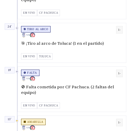
EN VIVO
CF PACHUCA
24'
🎯 TIRO AL ARCO
1-
VS
🎯 ¡Tiro al arco de Toluca! (1 en el partido)
EN VIVO
TOLUCA
19'
🚫 FALTA
1-
VS
🚫 Falta cometida por CF Pachuca. (2 faltas del
equipo)
EN VIVO
CF PACHUCA
13'
🟨 AMARILLA
1-
VS