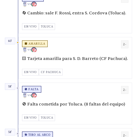
VS
🔄 Cambio: sale F. Rossi, entra S. Cordova (Toluca).
EN VIVO
TOLUCA
60'
🟨 AMARILLA
2-
VS
🟨 Tarjeta amarilla para S. D. Barreto (CF Pachuca).
EN VIVO
CF PACHUCA
58'
🚫 FALTA
2-
VS
🚫 Falta cometida por Toluca. (8 faltas del equipo)
EN VIVO
TOLUCA
58'
🎯 TIRO AL ARCO
2-