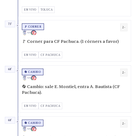
EN VIVO
TOLUCA
73'
🚩 CORNER
2-
VS
🚩 Corner para CF Pachuca. (1 córners a favor)
EN VIVO
CF PACHUCA
68'
🔄 CAMBIO
2-
VS
🔄 Cambio: sale E. Montiel, entra A. Bautista (CF
Pachuca).
EN VIVO
CF PACHUCA
68'
🔄 CAMBIO
2-
VS