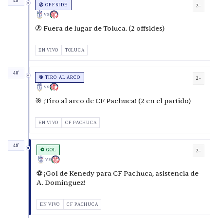
48'
🚷 OFFSIDE
2-
VS
🚷 Fuera de lugar de Toluca. (2 offsides)
EN VIVO
TOLUCA
48'
🎯 TIRO AL ARCO
2-
VS
🎯 ¡Tiro al arco de CF Pachuca! (2 en el partido)
EN VIVO
CF PACHUCA
48'
⚽ GOL
2-
VS
⚽ ¡Gol de Kenedy para CF Pachuca, asistencia de
A. Dominguez!
EN VIVO
CF PACHUCA