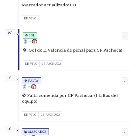
Marcador actualizado: 1-0.
EN VIVO
10'
⚽ GOL
-
VS
⚽ ¡Gol de E. Valencia de penal para CF Pachuca!
EN VIVO
CF PACHUCA
8'
🚫 FALTA
-
VS
🚫 Falta cometida por CF Pachuca. (1 faltas del
equipo)
EN VIVO
CF PACHUCA
1'
📊 MARCADOR
-