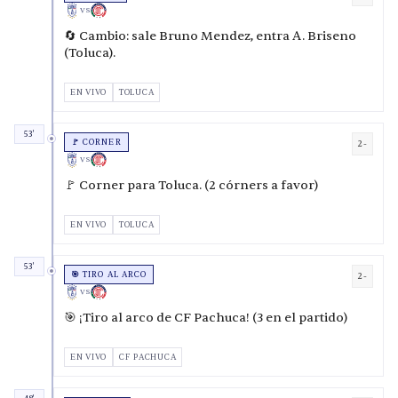
VS
🔄 Cambio: sale Bruno Mendez, entra A. Briseno
(Toluca).
EN VIVO
TOLUCA
53'
🚩 CORNER
2-
VS
🚩 Corner para Toluca. (2 córners a favor)
EN VIVO
TOLUCA
53'
🎯 TIRO AL ARCO
2-
VS
🎯 ¡Tiro al arco de CF Pachuca! (3 en el partido)
EN VIVO
CF PACHUCA