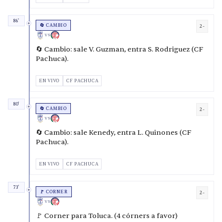
86'
🔄 CAMBIO
2-
VS
🔄 Cambio: sale V. Guzman, entra S. Rodriguez (CF
Pachuca).
EN VIVO
CF PACHUCA
80'
🔄 CAMBIO
2-
VS
🔄 Cambio: sale Kenedy, entra L. Quinones (CF
Pachuca).
EN VIVO
CF PACHUCA
73'
🚩 CORNER
2-
VS
🚩 Corner para Toluca. (4 córners a favor)