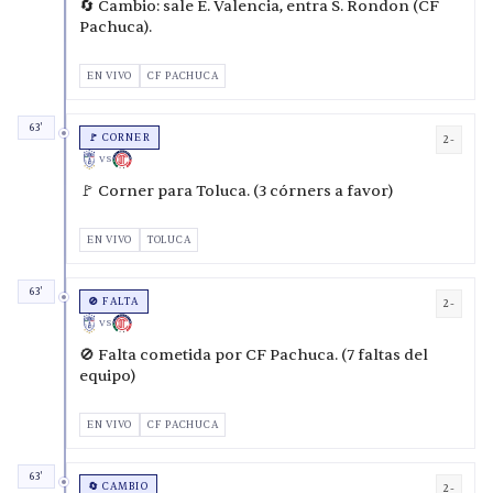
🔄 Cambio: sale E. Valencia, entra S. Rondon (CF
Pachuca).
EN VIVO
CF PACHUCA
63'
🚩 CORNER
2-
VS
🚩 Corner para Toluca. (3 córners a favor)
EN VIVO
TOLUCA
63'
🚫 FALTA
2-
VS
🚫 Falta cometida por CF Pachuca. (7 faltas del
equipo)
EN VIVO
CF PACHUCA
63'
🔄 CAMBIO
2-