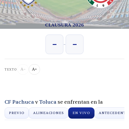
-
-
-
A−
A+
TEXTO
CF Pachuca
y
Toluca
se enfrentan en la
Clausura 2026 de la Liga MX. Aqui te contamos
PREVIO
ALINEACIONES
EN VIVO
ANTECEDENTE
lo que pasa en vivo, minuto a minuto.