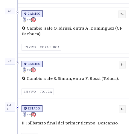
46'
🔄 CAMBIO
2-
VS
🔄 Cambio: sale O. Idrissi, entra A. Dominguez (CF
Pachuca).
EN VIVO
CF PACHUCA
46'
🔄 CAMBIO
1-
VS
🔄 Cambio: sale S. Simon, entra F. Rossi (Toluca).
EN VIVO
TOLUCA
45+
⏱️ ESTADO
1-
4'
VS
⏸️ ¡Silbatazo final del primer tiempo! Descanso.