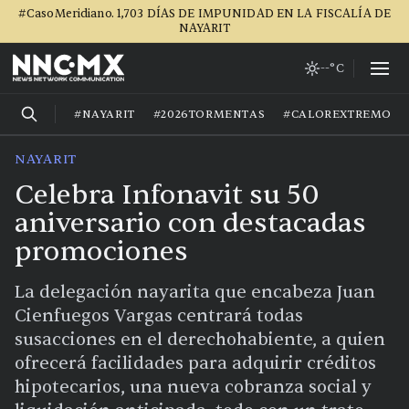
#CasoMeridiano. 1,703 DÍAS DE IMPUNIDAD EN LA FISCALÍA DE
NAYARIT
--°C
#NAYARIT
#2026TORMENTAS
#CALOREXTREMO
NAYARIT
Celebra Infonavit su 50
aniversario con destacadas
promociones
La delegación nayarita que encabeza Juan
Cienfuegos Vargas centrará todas
susacciones en el derechohabiente, a quien
ofrecerá facilidades para adquirir créditos
hipotecarios, una nueva cobranza social y