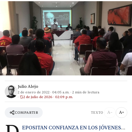
Julio Alejo
2 de enero de 2022
·
04:05 a.m.
·
2
min de lectura
2 de julio de 2026 · 02:09 p.m.
A−
A+
COMPARTIR
TEXTO
EPOSITAN CONFIANZA EN LOS JÓVENES
…