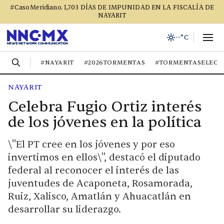
#CasoMeridiano. 1,703 DÍAS DE IMPUNIDAD EN LA FISCALÍA DE
NAYARIT
--°C
#NAYARIT
#2026TORMENTAS
#TORMENTASELECT
NAYARIT
Celebra Fugio Ortiz interés
de los jóvenes en la política
\"El PT cree en los jóvenes y por eso
invertimos en ellos\", destacó el diputado
federal al reconocer el interés de las
juventudes de Acaponeta, Rosamorada,
Ruiz, Xalisco, Amatlán y Ahuacatlán en
desarrollar su liderazgo.