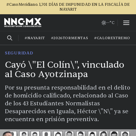
#CasoMeridiano. 1,701 DÍAS DE IMPUNIDAD EN LA FISCALÍA DE
NAYARIT
--°C
#NAYARIT
#2026TORMENTAS
#CALOREXTREMO
SEGURIDAD
Cayó \"El Colín\", vinculado
al Caso Ayotzinapa
Por su presunta responsabilidad en el delito
de homicidio calificado, relacionado al Caso
de los 43 Estudiantes Normalistas
Desaparecidos en Iguala, Héctor \"N\" ya se
encuentra en prisión preventiva.