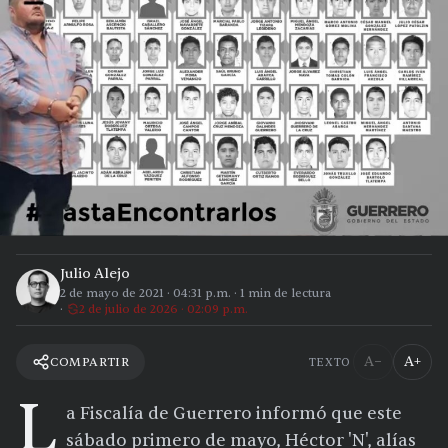
Julio Alejo
2 de mayo de 2021
·
04:31 p.m.
·
1
min de lectura
2 de julio de 2026 · 02:09 p.m.
A−
A+
COMPARTIR
TEXTO
L
a Fiscalía de Guerrero informó que este
sábado primero de mayo, Héctor 'N', alías