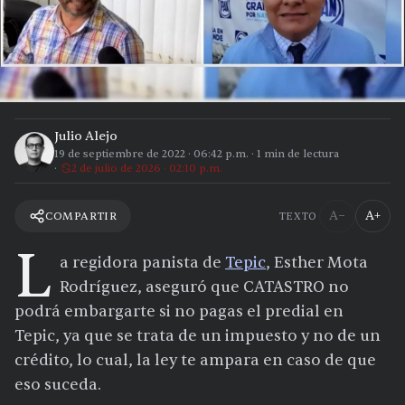
Julio Alejo
19 de septiembre de 2022
·
06:42 p.m.
·
1
min de lectura
2 de julio de 2026 · 02:10 p.m.
A−
A+
COMPARTIR
TEXTO
L
a regidora panista de
Tepic
, Esther Mota
Rodríguez, aseguró que CATASTRO no
podrá embargarte si no pagas el predial en
Tepic, ya que se trata de un impuesto y no de un
crédito, lo cual, la ley te ampara en caso de que
eso suceda.