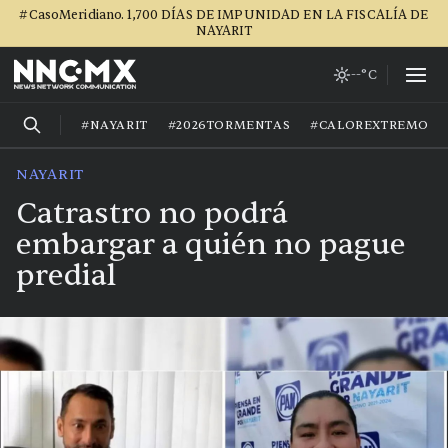
#CasoMeridiano. 1,700 DÍAS DE IMPUNIDAD EN LA FISCALÍA DE
NAYARIT
--°C
#NAYARIT
#2026TORMENTAS
#CALOREXTREMO
NAYARIT
Catrastro no podrá
embargar a quién no pague
predial