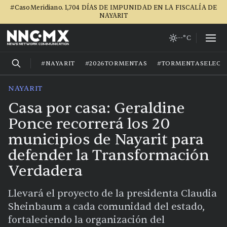
#CasoMeridiano. 1,704 DÍAS DE IMPUNIDAD EN LA FISCALÍA DE
NAYARIT
--°C
#NAYARIT
#2026TORMENTAS
#TORMENTASELECT
NAYARIT
Casa por casa: Geraldine
Ponce recorrerá los 20
municipios de Nayarit para
defender la Transformación
Verdadera
Llevará el proyecto de la presidenta Claudia
Sheinbaum a cada comunidad del estado,
fortaleciendo la organización del