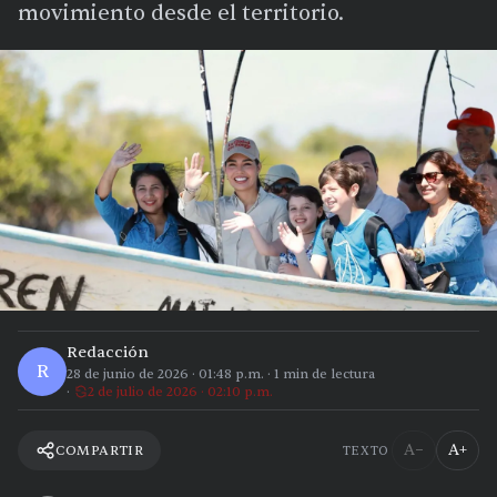
movimiento desde el territorio.
Redacción
R
28 de junio de 2026
·
01:48 p.m.
·
1
min de lectura
2 de julio de 2026 · 02:10 p.m.
A−
A+
COMPARTIR
TEXTO