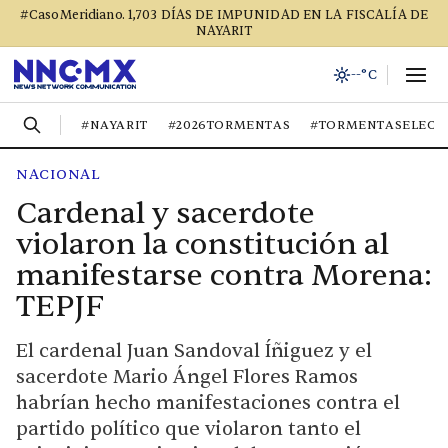
#CasoMeridiano. 1,703 DÍAS DE IMPUNIDAD EN LA FISCALÍA DE
NAYARIT
--°C
#NAYARIT
#2026TORMENTAS
#TORMENTASELECT
NACIONAL
Cardenal y sacerdote
violaron la constitución al
manifestarse contra Morena:
TEPJF
El cardenal Juan Sandoval Íñiguez y el
sacerdote Mario Ángel Flores Ramos
habrían hecho manifestaciones contra el
partido político que violaron tanto el