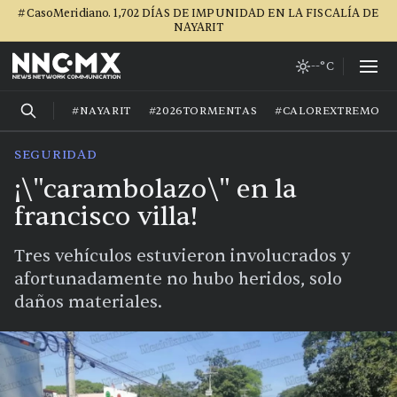
#CasoMeridiano. 1,702 DÍAS DE IMPUNIDAD EN LA FISCALÍA DE
NAYARIT
--°C
#NAYARIT
#2026TORMENTAS
#CALOREXTREMO
SEGURIDAD
¡\"carambolazo\" en la
francisco villa!
Tres vehículos estuvieron involucrados y
afortunadamente no hubo heridos, solo
daños materiales.