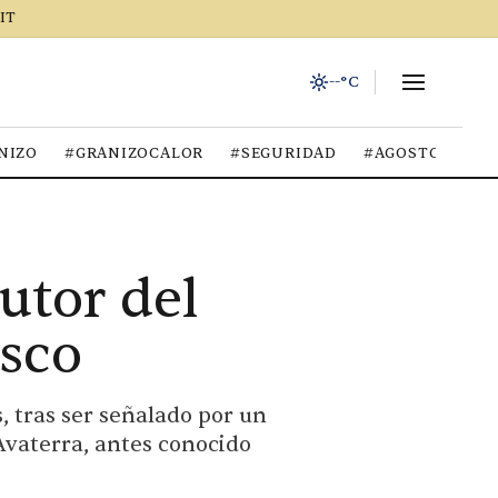
IT
--°C
NIZO
#GRANIZOCALOR
#SEGURIDAD
#AGOSTO2026
utor del
isco
, tras ser señalado por un
Avaterra, antes conocido