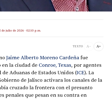
2 de julio de 2026 · 02:10 p.m.
A−
A+
TEXTO
omo
Jaime Alberto Moreno Cardeña
fue
o en la ciudad de
Conroe, Texas
, por agentes
l de Aduanas de Estados Unidos (
ICE
). La
obierno de Jalisco activara los canales de la
abía cruzado la frontera con el presunto
nes penales que pesan en su contra en