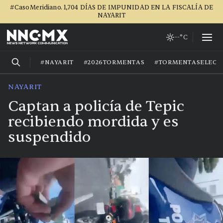
#CasoMeridiano. 1,704 DÍAS DE IMPUNIDAD EN LA FISCALÍA DE
NAYARIT
--°C
#NAYARIT
#2026TORMENTAS
#TORMENTASELECT
NAYARIT
Captan a policía de Tepic
recibiendo mordida y es
suspendido