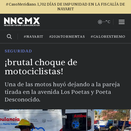
#CasoMeridiano. 1,702 DÍAS DE IMPUNIDAD EN LA FISCALÍA DE
NAYARIT
--°C
#NAYARIT
#2026TORMENTAS
#CALOREXTREMO
SEGURIDAD
¡brutal choque de
motociclistas!
Una de las motos huyó dejando a la pareja
tirada en la avenida Los Poetas y Poeta
Desconocido.