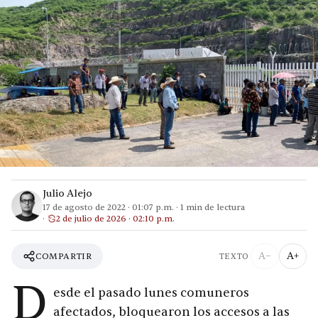
Julio Alejo
17 de agosto de 2022
·
01:07 p.m.
·
1
min de lectura
2 de julio de 2026 · 02:10 p.m.
A−
A+
COMPARTIR
TEXTO
D
esde el pasado lunes comuneros
afectados, bloquearon los accesos a las