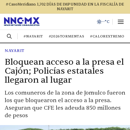
#CasoMeridiano. 1,702 DÍAS DE IMPUNIDAD EN LA FISCALÍA DE
NAYARIT
--°C
#NAYARIT
#2026TORMENTAS
#CALOREXTREMO
NAYARIT
Bloquean acceso a la presa el
Cajón; Policías estatales
llegaron al lugar
Los comuneros de la zona de Jomulco fueron
los que bloquearon el acceso a la presa.
Aseguran que CFE les adeuda 850 millones
de pesos