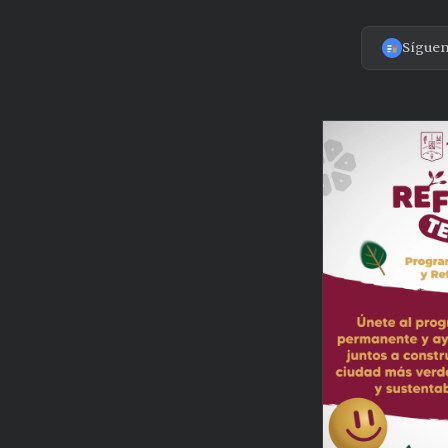
Sígue