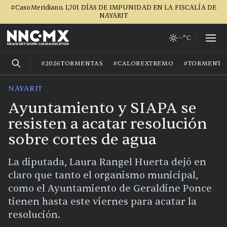
#CasoMeridiano. 1,701 DÍAS DE IMPUNIDAD EN LA FISCALÍA DE
NAYARIT
--°C
#2026TORMENTAS
#CALOREXTREMO
#TORMENTA
NAYARIT
Ayuntamiento y SIAPA se
resisten a acatar resolución
sobre cortes de agua
La diputada, Laura Rangel Huerta dejó en
claro que tanto el organismo municipal,
como el Ayuntamiento de Geraldine Ponce
tienen hasta este viernes para acatar la
resolución.