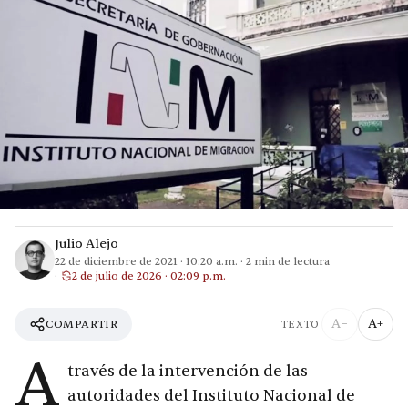
Julio Alejo
22 de diciembre de 2021
·
10:20 a.m.
·
2
min de lectura
2 de julio de 2026 · 02:09 p.m.
A−
A+
COMPARTIR
TEXTO
A
través de la intervención de las
autoridades del Instituto Nacional de