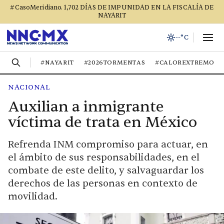
#CasoMeridiano. 1,702 DÍAS DE IMPUNIDAD EN LA FISCALÍA DE
NAYARIT
--°C
#NAYARIT
#2026TORMENTAS
#CALOREXTREMO
NACIONAL
Auxilian a inmigrante
víctima de trata en México
Refrenda INM compromiso para actuar, en
el ámbito de sus responsabilidades, en el
combate de este delito, y salvaguardar los
derechos de las personas en contexto de
movilidad.