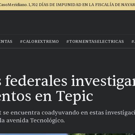
CasoMeridiano. 1,702 DÍAS DE IMPUNIDAD EN LA FISCALÍA DE NAYAR
ENTAS
#CALOREXTREMO
#TORMENTASELECTRICAS
#
 federales investiga
ntos en Tepic
it se encuentra coadyuvando en estas investigaci
la avenida Tecnológico.