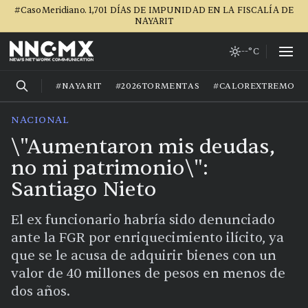
#CasoMeridiano. 1,701 DÍAS DE IMPUNIDAD EN LA FISCALÍA DE
NAYARIT
--°C
#NAYARIT
#2026TORMENTAS
#CALOREXTREMO
NACIONAL
\"Aumentaron mis deudas,
no mi patrimonio\":
Santiago Nieto
El ex funcionario habría sido denunciado
ante la FGR por enriquecimiento ilícito, ya
que se le acusa de adquirir bienes con un
valor de 40 millones de pesos en menos de
dos años.