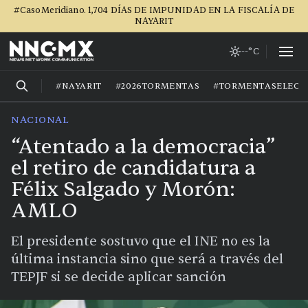
#CasoMeridiano. 1,704 DÍAS DE IMPUNIDAD EN LA FISCALÍA DE
NAYARIT
--°C
#NAYARIT
#2026TORMENTAS
#TORMENTASELECT
NACIONAL
“Atentado a la democracia”
el retiro de candidatura a
Félix Salgado y Morón:
AMLO
El presidente sostuvo que el INE no es la
última instancia sino que será a través del
TEPJF si se decide aplicar sanción