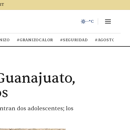
IT
--°C
NIZO
#GRANIZOCALOR
#SEGURIDAD
#AGOSTO2026
Guanajuato,
os
ntran dos adolescentes; los