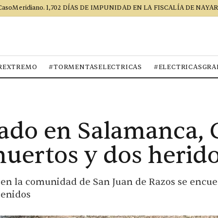
CasoMeridiano. 1,702 DÍAS DE IMPUNIDAD EN LA FISCALÍA DE NAYAR
REXTREMO
#TORMENTASELECTRICAS
#ELECTRICASGRA
ado en Salamanca, 
muertos y dos herid
o en la comunidad de San Juan de Razos se encue
tenidos