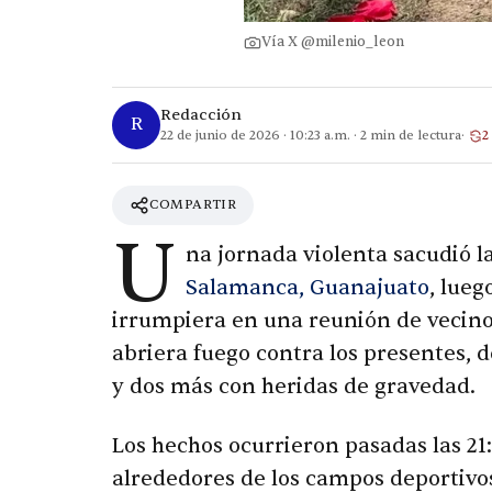
Vía X @milenio_leon
Redacción
R
22 de junio de 2026
·
10:23 a.m.
·
2
min de lectura
2
COMPARTIR
U
na jornada violenta sacudió l
Salamanca, Guanajuato
, lue
irrumpiera en una reunión de vecino
abriera fuego contra los presentes, 
y dos más con heridas de gravedad.
Los hechos ocurrieron pasadas las 21:
alrededores de los campos deportivos