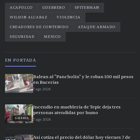
ACAPULCO
GUERRERO
SPITERMAN
WILSON ALCARAZ
VIOLENCIA
CREADORES DE CONTENIDO
ATAQUE ARMADO
SEGURIDAD
MEXICO
EN PORTADA
Balean al "Pancholín" y le roban 100 mil pesos
en Bucerías
7 ago 2026
Incendio en mueblería de Tepic deja tres
personas atendidas por humo
GALERÍA
7 ago 2026
Así cotiza el precio del dólar hoy viernes 7 de