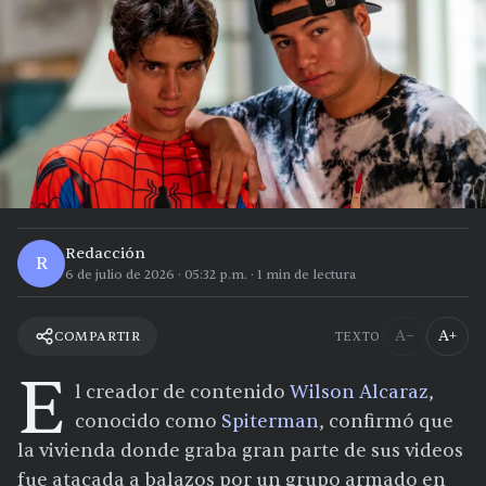
Redacción
R
6 de julio de 2026
·
05:32 p.m.
·
1
min de lectura
A−
A+
COMPARTIR
TEXTO
E
l creador de contenido
Wilson Alcaraz
,
conocido como
Spiterman
, confirmó que
la vivienda donde graba gran parte de sus videos
fue atacada a balazos por un grupo armado en