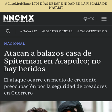
#CasoMeridiano. 1,702 DÍAS DE IMPUNIDAD EN LA FISCALÍA DE
NAYARIT
--°C
#NAYARIT
#2026TORMENTAS
#CALOREXTREMO
NACIONAL
Atacan a balazos casa de
Spiterman en Acapulco; no
hay heridos
El ataque ocurre en medio de creciente
preocupación por la seguridad de creadores
en Guerrero