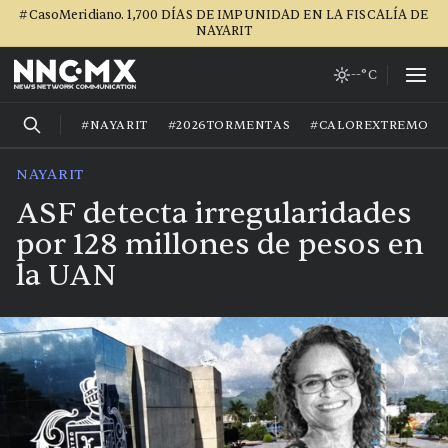
#CasoMeridiano. 1,700 DÍAS DE IMPUNIDAD EN LA FISCALÍA DE
NAYARIT
--°C
#NAYARIT
#2026TORMENTAS
#CALOREXTREMO
NAYARIT
ASF detecta irregularidades
por 128 millones de pesos en
la UAN