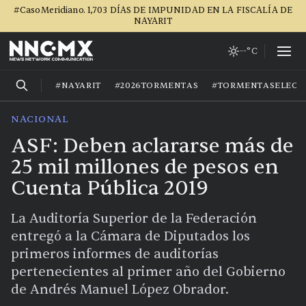
#CasoMeridiano. 1,703 DÍAS DE IMPUNIDAD EN LA FISCALÍA DE
NAYARIT
--°C
#NAYARIT
#2026TORMENTAS
#TORMENTASELECT
NACIONAL
ASF: Deben aclararse más de
25 mil millones de pesos en
Cuenta Pública 2019
La Auditoría Superior de la Federación
entregó a la Cámara de Diputados los
primeros informes de auditorías
pertenecientes al primer año del Gobierno
de Andrés Manuel López Obrador.