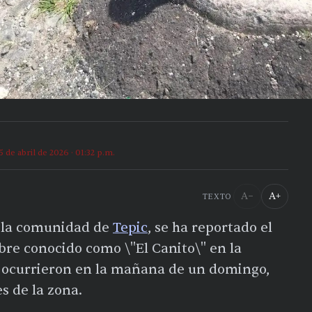
5 de abril de 2026 · 01:32 p.m.
A−
A+
TEXTO
a la comunidad de
Tepic
, se ha reportado el
bre conocido como \"El Canito\" en la
s ocurrieron en la mañana de un domingo,
s de la zona.