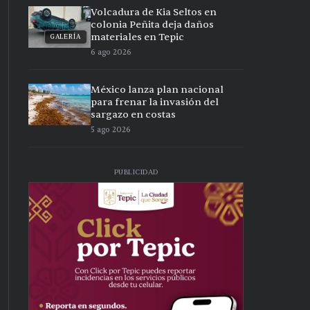
Volcadura de Kia Seltos en
colonia Peñita deja daños
materiales en Tepic
GALERÍA
6 ago 2026
México lanza plan nacional
para frenar la invasión del
sargazo en costas
5 ago 2026
PUBLICIDAD