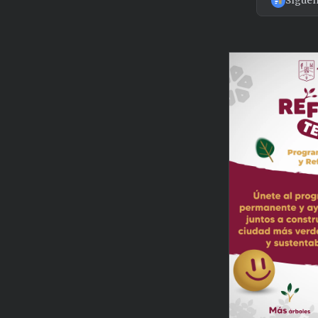
Sígue