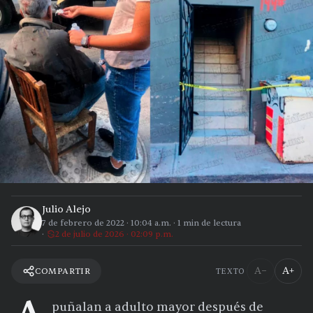
Julio Alejo
7 de febrero de 2022
·
10:04 a.m.
·
1
min de lectura
2 de julio de 2026 · 02:09 p.m.
A−
A+
COMPARTIR
TEXTO
puñalan a adulto mayor después de