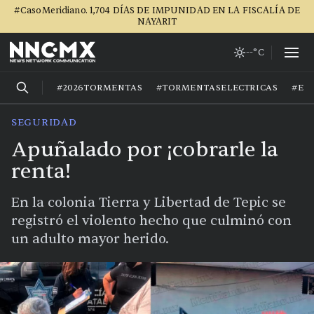
#CasoMeridiano. 1,704 DÍAS DE IMPUNIDAD EN LA FISCALÍA DE
NAYARIT
--°C
#2026TORMENTAS
#TORMENTASELECTRICAS
#EL
SEGURIDAD
Apuñalado por ¡cobrarle la
renta!
En la colonia Tierra y Libertad de Tepic se
registró el violento hecho que culminó con
un adulto mayor herido.