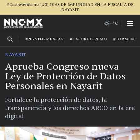
#CasoMeridiano. 1,701 DÍAS DE IMPUNIDAD EN LA FISCALÍA DE
NAYARIT
--°C
#2026TORMENTAS
#CALOREXTREMO
#TORMENTA
NAYARIT
Aprueba Congreso nueva
Ley de Protección de Datos
Personales en Nayarit
Fortalece la protección de datos, la
transparencia y los derechos ARCO en la era
digital