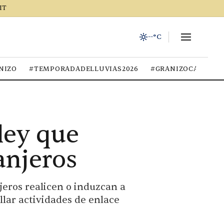
IT
--°C
NIZO
#TEMPORADADELLUVIAS2026
#GRANIZOCALOR
ley que
anjeros
jeros realicen o induzcan a
llar actividades de enlace