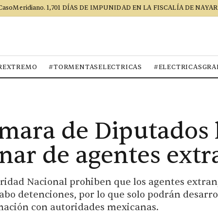
CasoMeridiano. 1,701 DÍAS DE IMPUNIDAD EN LA FISCALÍA DE NAYAR
REXTREMO
#TORMENTASELECTRICAS
#ELECTRICASGRA
mara de Diputados 
onar de agentes extr
uridad Nacional prohiben que los agentes extran
cabo detenciones, por lo que solo podrán desarro
rmación con autoridades mexicanas.