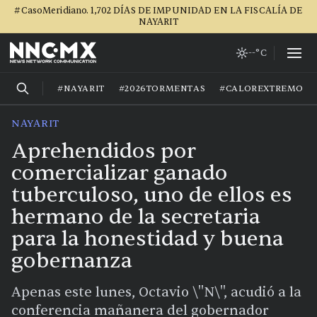
#CasoMeridiano. 1,702 DÍAS DE IMPUNIDAD EN LA FISCALÍA DE
NAYARIT
--°C
#NAYARIT
#2026TORMENTAS
#CALOREXTREMO
NAYARIT
Aprehendidos por
comercializar ganado
tuberculoso, uno de ellos es
hermano de la secretaria
para la honestidad y buena
gobernanza
Apenas este lunes, Octavio \"N\", acudió a la
conferencia mañanera del gobernador