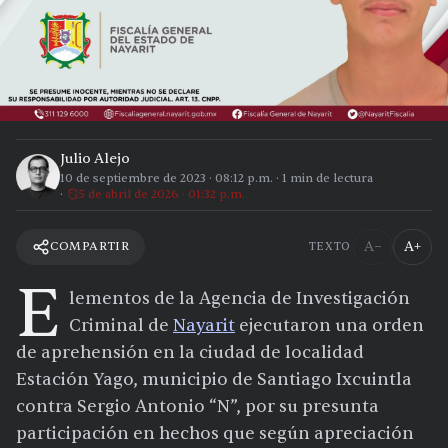
Julio Alejo
10 de septiembre de 2023
·
08:12 p.m.
·
1
min de lectura
5 de abril de 2026 · 01:32 p.m.
A−
A+
COMPARTIR
TEXTO
E
lementos de la Agencia de Investigación
Criminal de
Nayarit
ejecutaron una orden
de aprehensión en la ciudad de localidad
Estación Yago, municipio de Santiago Ixcuintla
contra Sergio Antonio “N”, por su presunta
participación en hechos que según apreciación