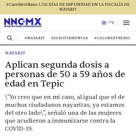
#CasoMeridiano. 1,702 DÍAS DE IMPUNIDAD EN LA FISCALÍA DE
NAYARIT
--°C
#NAYARIT
#2026TORMENTAS
#CALOREXTREMO
NAYARIT
Aplican segunda dosis a
personas de 50 a 59 años de
edad en Tepic
\"Yo creo que en mi caso, al igual que el de
muchos ciudadanos nayaritas, ya estamos
del otro lado\", señaló una de las mujeres
que acudieron a inmunizarse contra la
COVID-19.