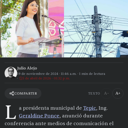
Julio Alejo
19 de noviembre de 2024
·
11:46 a.m.
·
1
min de lectura
5 de abril de 2026 · 01:32 p.m.
A−
A+
COMPARTIR
TEXTO
L
a presidenta municipal de
Tepic
, Ing.
Geraldine Ponce
, anunció durante
conferencia ante medios de comunicación el