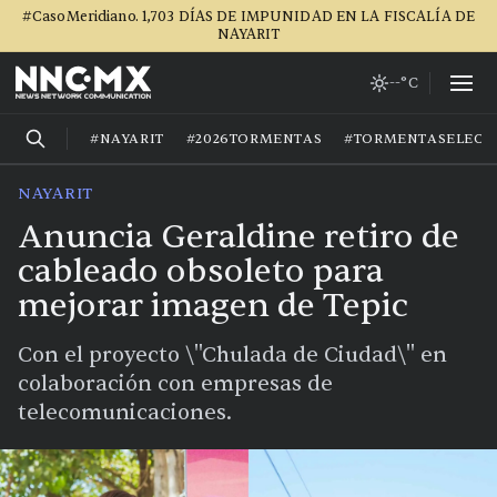
#CasoMeridiano. 1,703 DÍAS DE IMPUNIDAD EN LA FISCALÍA DE
NAYARIT
--°C
#NAYARIT
#2026TORMENTAS
#TORMENTASELECT
NAYARIT
Anuncia Geraldine retiro de
cableado obsoleto para
mejorar imagen de Tepic
Con el proyecto \"Chulada de Ciudad\" en
colaboración con empresas de
telecomunicaciones.