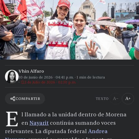
Vhin Alfaro
10 de junio de 2026
·
04:41 p.m.
·
1
min de lectura
2 de julio de 2026 · 02:10 p.m.
A−
A+
COMPARTIR
TEXTO
E
l llamado a la unidad dentro de Morena
en
Nayarit
continúa sumando voces
relevantes. La diputada federal
Andrea