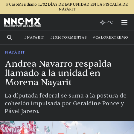
#CasoMeridiano. 1,702 DÍAS DE IMPUNIDAD EN LA FISCALÍA DE
NAYARIT
--°C
#NAYARIT
#2026TORMENTAS
#CALOREXTREMO
NAYARIT
Andrea Navarro respalda
llamado a la unidad en
Morena Nayarit
La diputada federal se suma a la postura de
cohesión impulsada por Geraldine Ponce y
Pável Jarero.