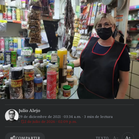
Julio Alejo
29 de diciembre de 2021
·
03:34 a.m.
·
3
min de lectura
2 de julio de 2026 · 02:09 p.m.
A−
A+
COMPARTIR
TEXTO