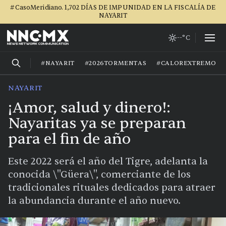
#CasoMeridiano. 1,702 DÍAS DE IMPUNIDAD EN LA FISCALÍA DE
NAYARIT
--°C
#NAYARIT
#2026TORMENTAS
#CALOREXTREMO
NAYARIT
¡Amor, salud y dinero!:
Nayaritas ya se preparan
para el fin de año
Este 2022 será el año del Tigre, adelanta la
conocida \"Güera\", comerciante de los
tradicionales rituales dedicados para atraer
la abundancia durante el año nuevo.