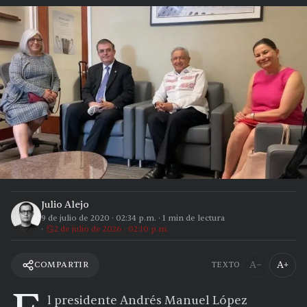
Julio Alejo
9 de julio de 2020
·
02:34 p.m.
·
1
min de lectura
2 de julio de 2026 · 02:10 p.m.
A−
A+
COMPARTIR
TEXTO
l presidente Andrés Manuel López