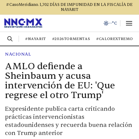
#CasoMeridiano. 1,702 DÍAS DE IMPUNIDAD EN LA FISCALÍA DE
NAYARIT
--°C
#NAYARIT
#2026TORMENTAS
#CALOREXTREMO
NACIONAL
AMLO defiende a
Sheinbaum y acusa
intervención de EU: 'Que
regrese el otro Trump'
Expresidente publica carta criticando
prácticas intervencionistas
estadounidenses y recuerda buena relación
con Trump anterior