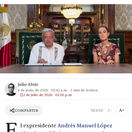
Julio Alejo
4 de junio de 2026
·
02:42 a.m.
·
2
min de lectura
2 de julio de 2026 · 02:10 p.m.
A−
A+
COMPARTIR
TEXTO
E
l expresidente
Andrés Manuel López