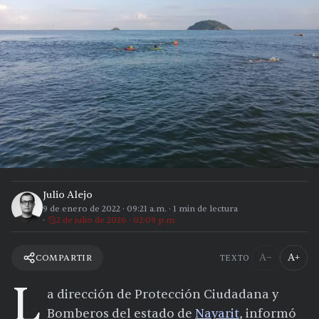
Julio Alejo
9 de enero de 2022
·
09:21 a.m.
·
1
min de lectura
2 de julio de 2026 · 02:09 p.m.
A−
A+
COMPARTIR
TEXTO
L
a dirección de Protección Ciudadana y
Bomberos del estado de
Nayarit
, informó