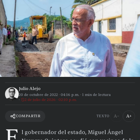
Julio Alejo
20 de octubre de 2022
·
04:16 p.m.
·
1
min de lectura
2 de julio de 2026 · 02:10 p.m.
A−
A+
COMPARTIR
TEXTO
E
l gobernador del estado, Miguel Ángel