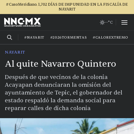
#CasoMeridiano. 1,702 DÍAS DE IMPUNIDAD EN LA FISCALÍA DE
NAYARIT
--°C
#NAYARIT
#2026TORMENTAS
#CALOREXTREMO
NAYARIT
Al quite Navarro Quintero
Después de que vecinos de la colonia
Acayapan denunciaran la omisión del
ayuntamiento de Tepic, el gobernador del
estado respaldó la demanda social para
reparar calles de dicha colonia