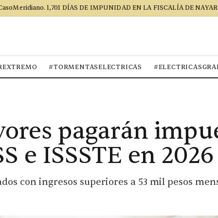
CasoMeridiano. 1,701 DÍAS DE IMPUNIDAD EN LA FISCALÍA DE NAYAR
REXTREMO
#TORMENTASELECTRICAS
#ELECTRICASGRA
ores pagarán impue
S e ISSSTE en 2026
dos con ingresos superiores a 53 mil pesos me