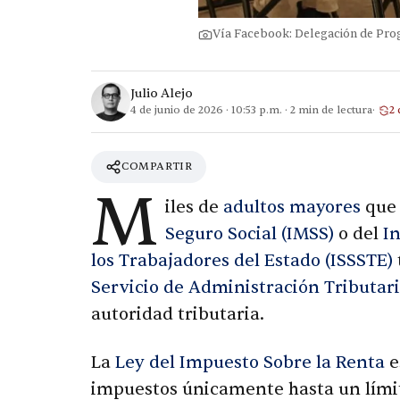
Vía Facebook: Delegación de Prog
Julio Alejo
4 de junio de 2026
·
10:53 p.m.
·
2
min de lectura
2 
COMPARTIR
M
iles de
adultos mayores
que 
Seguro Social (IMSS)
o del
In
los Trabajadores del Estado (ISSSTE)
Servicio de Administración Tributari
autoridad tributaria.
La
Ley del Impuesto Sobre la Renta
e
impuestos únicamente hasta un límite