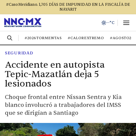
#CasoMeridiano. 1,705 DÍAS DE IMPUNIDAD EN LA FISCALÍA DE
NAYARIT
--°C
#2026TORMENTAS
#CALOREXTREMO
#AGOSTO20
SEGURIDAD
Accidente en autopista
Tepic-Mazatlán deja 5
lesionados
Choque frontal entre Nissan Sentra y Kia
blanco involucró a trabajadores del IMSS
que se dirigían a Santiago