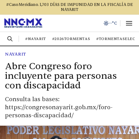
#CasoMeridiano. 1,703 DÍAS DE IMPUNIDAD EN LA FISCALÍA DE
NAYARIT
--°C
#NAYARIT
#2026TORMENTAS
#TORMENTASELECT
NAYARIT
Abre Congreso foro
incluyente para personas
con discapacidad
Consulta las bases:
https://congresonayarit.gob.mx/foro-
personas-discapacidad/