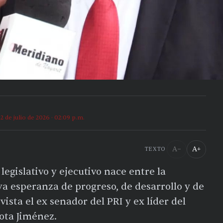
2 de julio de 2026 · 02:09 p.m.
A−
A+
TEXTO
egislativo y ejecutivo nace entre la
a esperanza de progreso, de desarrollo y de
ista el ex senador del PRI y ex líder del
ota Jiménez.