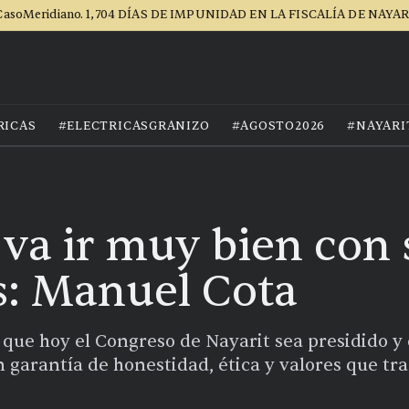
asoMeridiano. 1,704 DÍAS DE IMPUNIDAD EN LA FISCALÍA DE NAYA
RICAS
#ELECTRICASGRANIZO
#AGOSTO2026
#NAYARI
e va ir muy bien con
: Manuel Cota
 que hoy el Congreso de Nayarit sea presidido y
n garantía de honestidad, ética y valores que tr