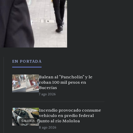
EN PORTADA
Balean al "Pancholín" y le
roban 100 mil pesos en
Bucerías
7 ago 2026
Incendio provocado consume
vehículo en predio federal
junto al río Mololoa
GALERÍA
8 ago 2026