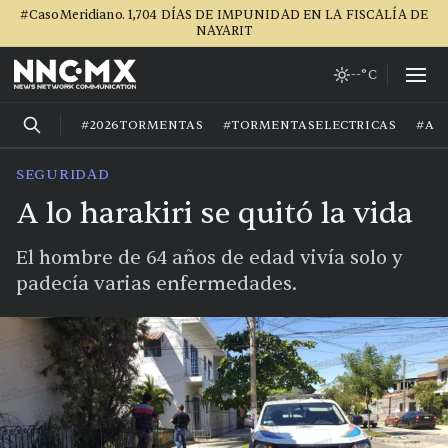
#CasoMeridiano. 1,704 DÍAS DE IMPUNIDAD EN LA FISCALÍA DE
NAYARIT
--°C
#2026TORMENTAS
#TORMENTASELECTRICAS
#AG
SEGURIDAD
A lo harakiri se quitó la vida
El hombre de 64 años de edad vivía solo y
padecía varias enfermedades.