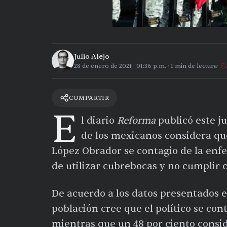
Julio Alejo
28 de enero de 2021
·
01:36 p.m.
·
1
min de lectura
COMPARTIR
E
l diario
Reforma
publicó
este j
de los mexicanos considera qu
López Obrador se contagio de la enf
de utilizar cubrebocas y no cumplir 
De acuerdo a los datos presentados en
población cree que el político se cont
mientras que un 48 por ciento consi