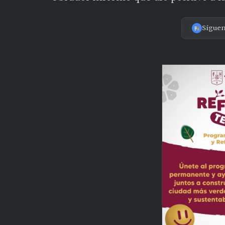
Sígue