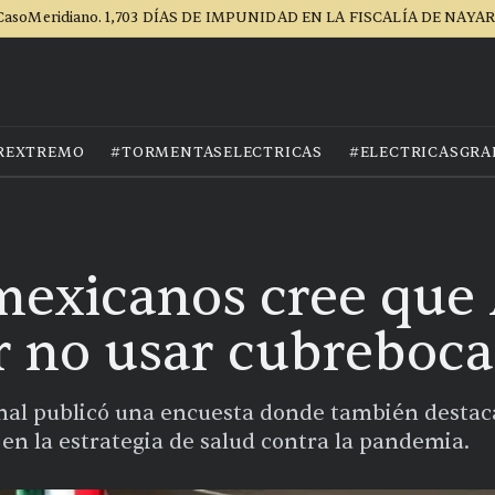
CasoMeridiano. 1,703 DÍAS DE IMPUNIDAD EN LA FISCALÍA DE NAYAR
REXTREMO
#TORMENTASELECTRICAS
#ELECTRICASGRA
mexicanos cree qu
r no usar cubreboca
ional publicó una encuesta donde también destac
n la estrategia de salud contra la pandemia.